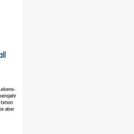
ll
Lebens-
bensjahr
Station
te aber