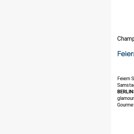
Champi
Feier
Feiern 
Samstag
BERLIN
glamour
Gourmet