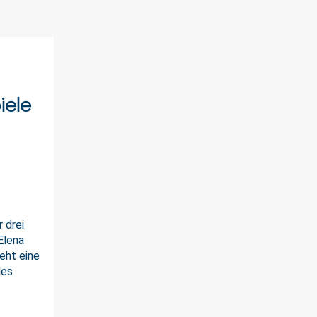
iele
 drei
Elena
ieht eine
les