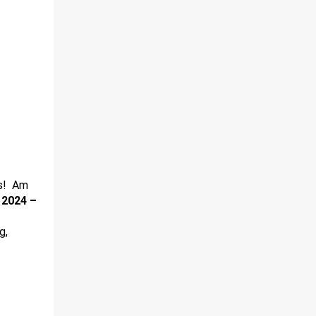
es! Am
2024 –
g,