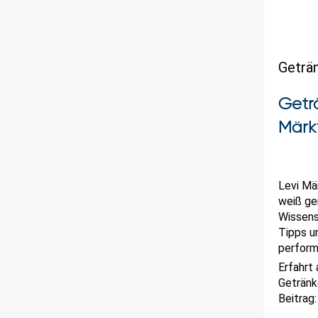
Geträ
Geträ
Märk
Levi Mä
weiß gen
Wissens
Tipps u
perform
Erfahrt
Getränk
Beitrag: