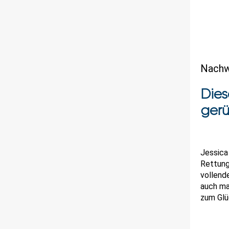
Nachw
Dies
gerü
Jessica
Rettung
vollend
auch ma
zum Glü