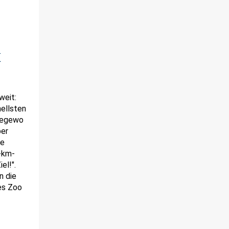
weit:
ellsten
 degewo
ber
ne
-km-
el!".
n die
es Zoo