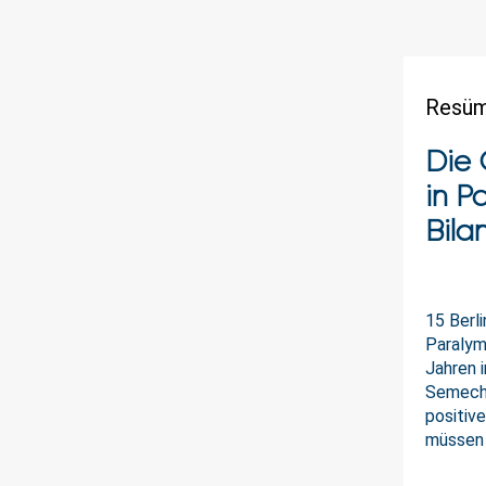
Resüme
Die 
in P
Bila
15 Berl
Paralym
Jahren 
Semechin
positiv
müssen 