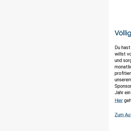
Völli
Du hast
willst 
und sorg
monatli
profitie
unserem
Sponsor
Jahr ei
Hier
geh
Zum Au